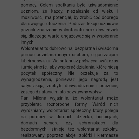
pomocy. Celem spotkania było uświadomienie
uczniom, że każdy, niezależnie od wieku i
możliwości, ma potencjał, by zrobić coś dobrego
dla swojego otoczenia. Podczas lekcji uczniowie
poznali znaczenie wolontariatu oraz dowiedzieli
się, dlaczego warto angażować się w wspieranie
innych.
Wolontariat to dobrowolna, bezpłatna i świadoma
pomoc udzielana innym osobom, organizacjom
lub środowisku. Wolontariusz poświęca swój czas
i umiejętności, aby wspierać działania, które niosą
pożytek społeczny. Nie oczekuje za to
wynagrodzenia, ponieważ jego nagrodą jest
satysfakcja, zdobyte doświadczenie i poczucie,
że jego działanie miało pozytywny wpływ.
Pani Milena wyjaśniła, że wolontariat może
przybierać różnorodne formy. Wśród nich
wyróżniamy wolontariat społeczny, który polega
na pomocy w domach dziecka, hospicjach,
domach seniora czy schroniskach dla
bezdomnych. Istnieje też wolontariat szkolny,
realizowany poprzez akcje, zbiórki i kiermasze