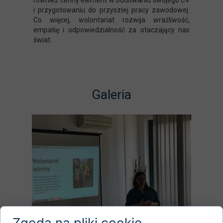
również cenny element w budowaniu swojego CV
i przygotowaniu do przyszłej pracy zawodowej.
Co więcej, wolontariat rozwija wrażliwość,
empatię i odpowiedzialność za otaczający nas
świat.
Galeria
Zgoda na pliki cookie