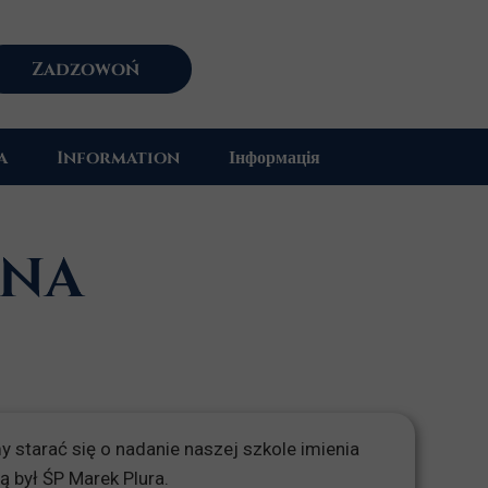
Zadzowoń
a
Information
Інформація
INA
starać się o nadanie naszej szkole imienia
 był ŚP Marek Plura.