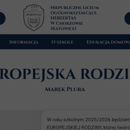
Niepubliczne Liceum
Ogólnokształcące
HEREDITAS
W Chorzowie
(Katowice)
Informacja
O szkole
Edukacja domow
Profile kształcenia
Historia
ROPEJSKA RODZ
Aktualności
Kadra
Zajęcia dodatkowe
Patron
Marek Plura
Psycholog
W roku szkolnym 2025/2026 będziemy 
EUROPEJSKIEJ RODZINY, której twórcą