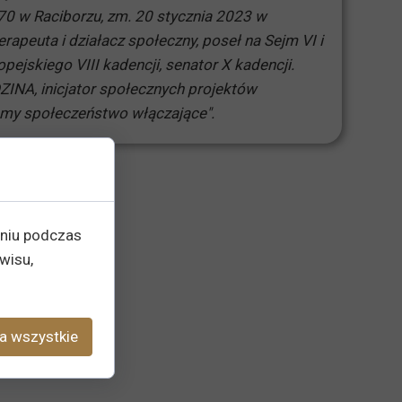
970 w Raciborzu, zm. 20 stycznia 2023 w
rapeuta i działacz społeczny, poseł na Sejm VI i
pejskiego VIII kadencji, senator X kadencji.
INA, inicjator społecznych projektów
jemy społeczeństwo włączające".
eniu podczas
wisu,
a wszystkie