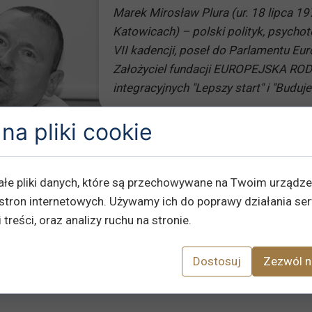
Marek Mirosław Plura (ur. 18 lipca 1
Katowicach) – polski polityk, psychote
VII kadencji, poseł do Parlamentu Euro
Założyciel fundacji EUROPEJSKA RODZ
integracyjnych "Lepszy start" i "Budu
na pliki cookie
ałe pliki danych, które są przechowywane na Twoim urządz
stron internetowych. Używamy ich do poprawy działania ser
 treści, oraz analizy ruchu na stronie.
Dostosuj
Zezwól n