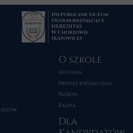
Niepubliczne Liceum
Ogólnokształcące
HEREDITAS
W Chorzowie
(Katowice)
O szkole
Historia
Profile kształcenia
Patron
Kadra
Chorzów
Dla
Kandydatów