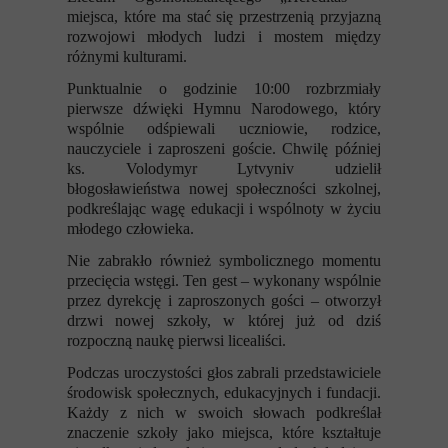
miejsca, które ma stać się przestrzenią przyjazną
rozwojowi młodych ludzi i mostem między
różnymi kulturami.
Punktualnie o godzinie 10:00 rozbrzmiały
pierwsze dźwięki Hymnu Narodowego, który
wspólnie odśpiewali uczniowie, rodzice,
nauczyciele i zaproszeni goście. Chwilę później
ks. Volodymyr Lytvyniv udzielił
błogosławieństwa nowej społeczności szkolnej,
podkreślając wagę edukacji i wspólnoty w życiu
młodego człowieka.
Nie zabrakło również symbolicznego momentu
przecięcia wstęgi. Ten gest – wykonany wspólnie
przez dyrekcję i zaproszonych gości – otworzył
drzwi nowej szkoły, w której już od dziś
rozpoczną naukę pierwsi licealiści.
Podczas uroczystości głos zabrali przedstawiciele
środowisk społecznych, edukacyjnych i fundacji.
Każdy z nich w swoich słowach podkreślał
znaczenie szkoły jako miejsca, które kształtuje