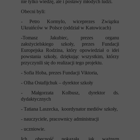
nie tylko wiedzę, ale i postawy młodych ludzi.
Obecni byli:
- Petro Kormylo, wiceprezes Związku
Ukraińców w Polsce (oddział w Katowicach)
-Tomasz Jakubiec, prezes organu
założycielskiego szkoły, prezes Fundacji
Europejska Rodzina, który opowiedział o idei
powstania szkoły, dziękując wszystkim, którzy
przyczynili się do realizacji tego projektu.
- Sofia Hoba, prezes Fundacji Viktoria,
- Olha Ostafijchuk – dyrektor szkoły
- Małgorzata Kolbusz, dyrektor ds.
dydaktycznych
- Tatiana Laszecka, koordynator mediów szkoły,
- nauczyciele, pracownicy administracji
- uczniowie.
Ich obecność pokazała, jak ważnym