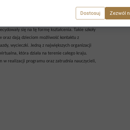
esu podstawy programowej przewidzianej dla danej
Dostosuj
Zezwól n
ich dzieci mogą wybrać placówkę publiczną, ale
zdecydowały się na tę formę kształcenia. Takie szkoły
 oraz dają dzieciom możliwość kontaktu z
azdy, wycieczki. Jedną z największych organizacji
wirtualna, która działa na terenie całego kraju.
 w realizacji programu oraz zatrudnia nauczycieli,