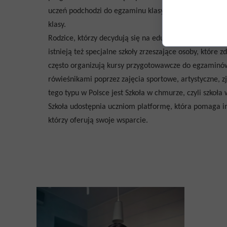
uczeń podchodzi do egzaminu klasyfikacyjnego z zakr
klasy.
Rodzice, którzy decydują się na edukację domową swo
istnieją też specjalne szkoły zrzeszające osoby, które 
często organizują kursy przygotowawcze do egzaminów
rówieśnikami poprzez zajęcia sportowe, artystyczne, zj
tego typu w Polsce jest Szkoła w chmurze, czyli szkoła 
Szkoła udostępnia uczniom platformę, która pomaga im
którzy oferują swoje wsparcie.