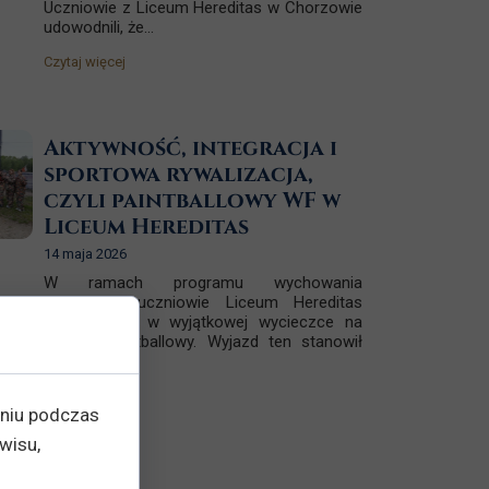
Uczniowie z Liceum Hereditas w Chorzowie
udowodnili, że...
Czytaj więcej
Aktywność, integracja i
sportowa rywalizacja,
czyli paintballowy WF w
Liceum Hereditas
14 maja 2026
W ramach programu wychowania
fizycznego uczniowie Liceum Hereditas
wzięli udział w wyjątkowej wycieczce na
poligon paintballowy. Wyjazd ten stanowił
doskonałą...
Czytaj więcej
eniu podczas
wisu,
j aktualności