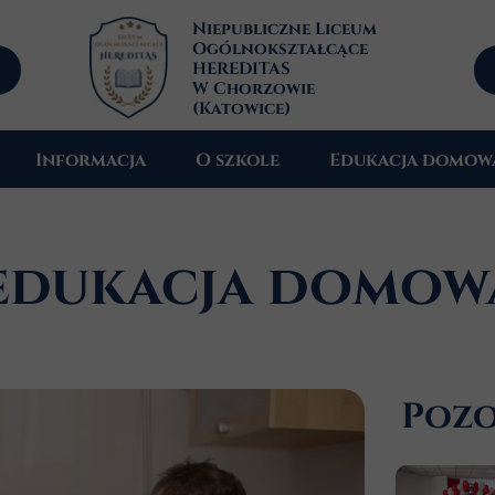
Niepubliczne Liceum
Ogólnokształcące
HEREDITAS
W Chorzowie
(Katowice)
Informacja
O szkole
Edukacja domow
Profile kształcenia
Historia
 edukacja domow
Aktualności
Kadra
Zajęcia dodatkowe
Patron
Psycholog
Pozo